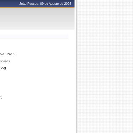
João Pessoa, 09 de Agosto de 2026
das - 24/05
logadas
CPRI
e)