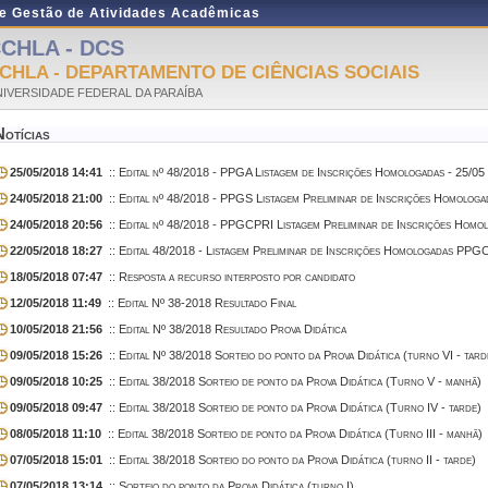
de Gestão de Atividades Acadêmicas
CHLA - DCS
CHLA - DEPARTAMENTO DE CIÊNCIAS SOCIAIS
IVERSIDADE FEDERAL DA PARAÍBA
Notícias
25/05/2018 14:41
:: Edital nº 48/2018 - PPGA Listagem de Inscrições Homologadas - 25/05
24/05/2018 21:00
:: Edital nº 48/2018 - PPGS Listagem Preliminar de Inscrições Homologa
24/05/2018 20:56
:: Edital nº 48/2018 - PPGCPRI Listagem Preliminar de Inscrições Homo
22/05/2018 18:27
:: Edital 48/2018 - Listagem Preliminar de Inscrições Homologadas PPG
18/05/2018 07:47
:: Resposta a recurso interposto por candidato
12/05/2018 11:49
:: Edital Nº 38-2018 Resultado Final
10/05/2018 21:56
:: Edital Nº 38/2018 Resultado Prova Didática
09/05/2018 15:26
:: Edital Nº 38/2018 Sorteio do ponto da Prova Didática (turno VI - tard
09/05/2018 10:25
:: Edital 38/2018 Sorteio de ponto da Prova Didática (Turno V - manhã)
09/05/2018 09:47
:: Edital 38/2018 Sorteio de ponto da Prova Didática (Turno IV - tarde)
08/05/2018 11:10
:: Edital 38/2018 Sorteio de ponto da Prova Didática (Turno III - manhã)
07/05/2018 15:01
:: Edital 38/2018 Sorteio do ponto da Prova Didática (turno II - tarde)
07/05/2018 13:14
:: Sorteio do ponto da Prova Didática (turno I)