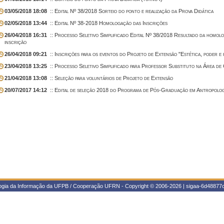
03/05/2018 18:08
:: Edital Nº 38/2018 Sorteio do ponto e realização da Prova Didática
02/05/2018 13:44
:: Edital Nº 38-2018 Homologação das Inscrições
26/04/2018 16:31
:: Processo Seletivo Simplificado Edital Nº 38/2018 Resultado da homolog
inscrição
26/04/2018 09:21
:: Inscrições para os eventos do Projeto de Extensão "Estética, poder e
23/04/2018 13:25
:: Processo Seletivo Simplificado para Professor Substituto na Área de C
21/04/2018 13:08
:: Seleção para voluntários de Projeto de Extensão
20/07/2017 14:12
:: Edital de seleção 2018 do Programa de Pós-Graduação em Antropolog
logia da Informação da UFPB / Cooperação UFRN - Copyright © 2006-2026 | sigaa-6d48877c