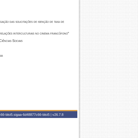
ação das solicitações de isenção de taxa de
 relações interculturais no cinema francófono"
iências Sociais
ia
66-blst5.sigaa-6d48877c66-blst5 |
v26.7.8