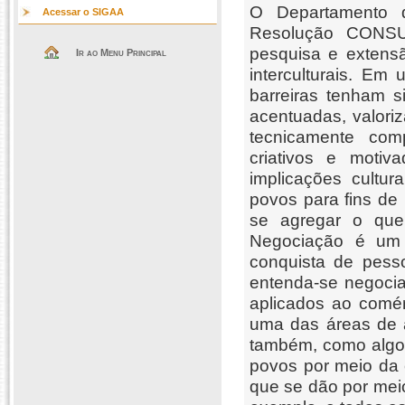
O Departamento de
Acessar o SIGAA
Resolução CONSUN
pesquisa e extens
Ir ao Menu Principal
interculturais. Em
barreiras tenham s
acentuadas, valoriz
tecnicamente comp
criativos e moti
implicações cultur
povos para fins de
se agregar o que 
Negociação é u
conquista de pess
entenda-se negoci
aplicados ao comér
uma das áreas de 
também, como algo 
povos por meio da
que se dão por meio