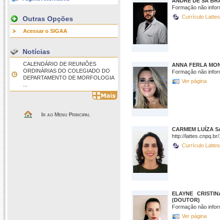
ANDRE DE SA BR
Formação não infor
Currículo Latte
Outras Opções
Acessar o SIGAA
Notícias
CALENDÁRIO DE REUNIÕES
ANNA FERLA MON
ORDINÁRIAS DO COLEGIADO DO
Formação não infor
DEPARTAMENTO DE MORFOLOGIA
Ver página
...
Ir ao Menu Principal
CARMEM LUÍZA S
http://lattes.cnpq.
Currículo Latte
ELAYNE CRISTIN
(DOUTOR)
Formação não infor
Ver página