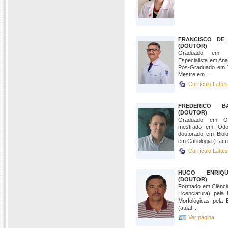
FRANCISCO DE 
(DOUTOR)
Graduado em O
Especialista em An
Pós-Graduado em Te
Mestre em ...
Currículo Latte
FREDERICO 
(DOUTOR)
Graduado em Odo
mestrado em Odon
doutorado em Biolo
em Cariologia (Facul
Currículo Latte
HUGO ENRIQ
(DOUTOR)
Formado em Ciência
Licenciatura) pel
Morfológicas pela 
(atual ...
Ver página