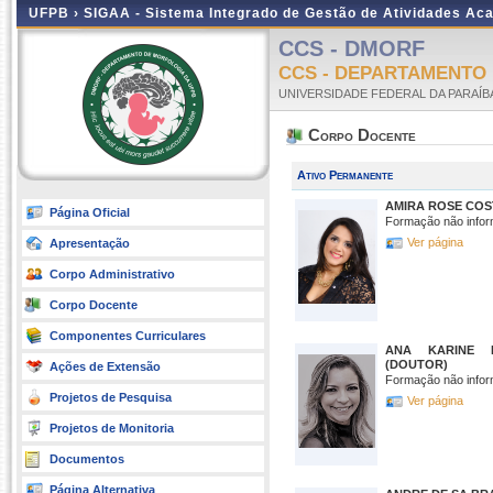
UFPB ›
SIGAA - Sistema Integrado de Gestão de Atividades Ac
CCS - DMORF
CCS - DEPARTAMENTO
UNIVERSIDADE FEDERAL DA PARAÍB
Corpo Docente
Ativo Permanente
AMIRA ROSE COS
Página Oficial
Formação não infor
Ver página
Apresentação
Corpo Administrativo
Corpo Docente
Componentes Curriculares
ANA KARINE 
(DOUTOR)
Ações de Extensão
Formação não infor
Projetos de Pesquisa
Ver página
Projetos de Monitoria
Documentos
Página Alternativa