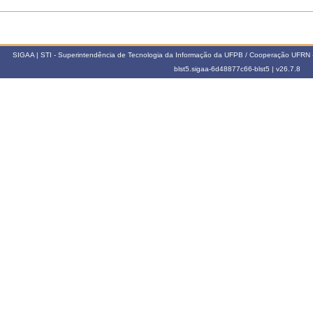
SIGAA | STI - Superintendência de Tecnologia da Informação da UFPB / Cooperação UFRN 
blst5.sigaa-6d48877c66-blst5 |
v26.7.8