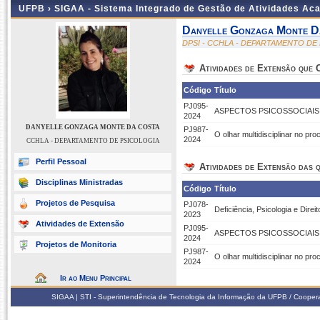
UFPB ›
SIGAA - Sistema Integrado de Gestão de Atividades Ac
Danyelle Gonzaga Monte D
DPSI - CCHLA - DEPARTAMENTO DE
Atividades de Extensão que
Código
Título
PJ095-
ASPECTOS PSICOSSOCIAI
2024
DANYELLE GONZAGA MONTE DA COSTA
PJ987-
O olhar multidisciplinar no p
2024
CCHLA - DEPARTAMENTO DE PSICOLOGIA
Perfil Pessoal
Atividades de Extensão das q
Disciplinas Ministradas
Código
Título
Projetos de Pesquisa
PJ078-
Deficiência, Psicologia e Dire
2023
Atividades de Extensão
PJ095-
ASPECTOS PSICOSSOCIAI
2024
Projetos de Monitoria
PJ987-
O olhar multidisciplinar no p
2024
Ir ao Menu Principal
SIGAA | STI - Superintendência de Tecnologia da Informação da UFPB / Coope