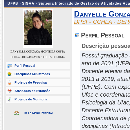
UFPB ›
SIGAA - Sistema Integrado de Gestão de Atividades Ac
Danyelle Gonz
DPSI - CCHLA - D
Perfil Pessoal
Descrição pessoa
DANYELLE GONZAGA MONTE DA COSTA
Possui graduação 
CCHLA - DEPARTAMENTO DE PSICOLOGIA
ano de 2001 (UFPB
Perfil Pessoal
Docente efetiva d
Disciplinas Ministradas
2013 a 2019, atua
Projetos de Pesquisa
(UFPB); Com exper
Atividades de Extensão
Ufac e coordenando
Projetos de Monitoria
Psicologia da Ufa
Docente Estruturan
Ir ao Menu Principal
Coordenadora de g
disciplinas (Introd