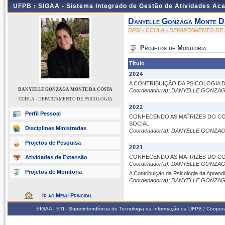
UFPB ›
SIGAA - Sistema Integrado de Gestão de Atividades Ac
Danyelle Gonzaga Monte D
DPSI - CCHLA - DEPARTAMENTO DE
Projetos de Monitoria
Título
2024
A CONTRIBUIÇÃO DA PSICOLOGIA 
DANYELLE GONZAGA MONTE DA COSTA
Coordenador(a): DANYELLE GONZ
CCHLA - DEPARTAMENTO DE PSICOLOGIA
2022
Perfil Pessoal
CONHECENDO AS MATRIZES DO CON
SOCIAL
Disciplinas Ministradas
Coordenador(a): DANYELLE GONZ
Projetos de Pesquisa
2021
CONHECENDO AS MATRIZES DO C
Atividades de Extensão
Coordenador(a): DANYELLE GONZ
Projetos de Monitoria
A Contribuição da Psicologia da Aprend
Coordenador(a): DANYELLE GONZ
Ir ao Menu Principal
SIGAA | STI - Superintendência de Tecnologia da Informação da UFPB / Coope