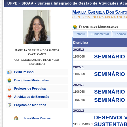
UFPB ›
SIGAA - Sistema Integrado de Gestão de Atividades Ac
Marilia Gabriela Dos Santo
DFPT - CCS - DEPARTAMENTO DE C
Disciplinas Ministradas
Infantil
Fundamental
Técnico
Disciplina
2025.2
MARILIA GABRIELA DOS SANTOS
CAVALCANTI
SEMINÁRIO 
1106068
CCS - DEPARTAMENTO DE CIÊNCIAS
BIOMÉDICAS
2025.1
Perfil Pessoal
SEMINÁRIO 
1106068
Disciplinas Ministradas
2024.1
Projetos de Pesquisa
SEMINÁRIO 
1106068
Atividades de Extensão
SEMINÁRIO 
1106068
Projetos de Monitoria
2022.2
DESENVOLV
Ir ao Menu Principal
SUSTENTAB
SDDEMA0001