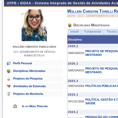
UFPB ›
SIGAA - Sistema Integrado de Gestão de Atividades Ac
Walleri Christini Torelli Re
DCFA - CCS - DEPARTAMENTO DE C
Disciplinas Ministradas
Infantil
Fundamental
Técnico
Disciplina
2026.2
WALLERI CHRISTINI TORELLI REIS
PROJETO DE PESQUIS
CCS - DEPARTAMENTO DE CIÊNCIAS
SMDSA0033
MESTRADO
FARMACÊUTICAS
Perfil Pessoal
2026.1
PROJETO DE PESQUIS
SMDSA0033
Disciplinas Ministradas
MESTRADO
Projetos de Pesquisa
2025.3
SMDSA0066
POLÍTICAS PÚBLICAS
Atividades de Extensão
Projetos de Monitoria
2025.1
POLÍTICA, GESTÃO E 
SPGSC0005
SAÚDE
Ir ao Menu Principal
2024.1
PRODUÇÃO DO CONH