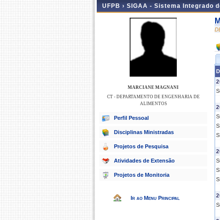
UFPB ›
SIGAA - Sistema Integrado 
M
D
D
2
MARCIANE MAGNANI
S
CT - DEPARTAMENTO DE ENGENHARIA DE
ALIMENTOS
2
S
Perfil Pessoal
S
Disciplinas Ministradas
S
Projetos de Pesquisa
2
Atividades de Extensão
S
S
Projetos de Monitoria
S
2
Ir ao Menu Principal
S