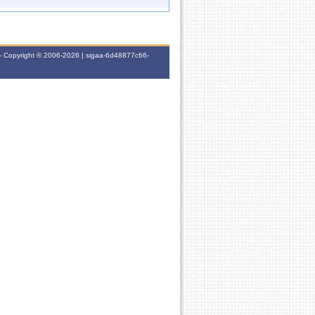
E DE ALIMENTOS II
45h
4T345
30h
2M23
45h
2T345
- Copyright © 2006-2026 | sigaa-6d48877c66-
30h
6T123456
30h
2M21
45h
2M345
30h
6T123456
30h
2M12
45h
2M345
30h
7T23456
15h
2M23
E DE ALIMENTOS II
45h
7T234
30h
2M12
45h
2M345