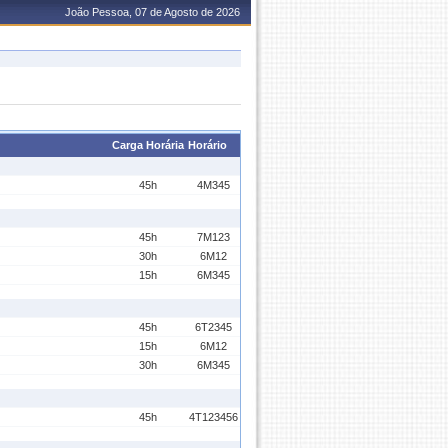
João Pessoa, 07 de Agosto de 2026
Carga Horária
Horário
45h
4M345
45h
7M123
30h
6M12
15h
6M345
45h
6T2345
15h
6M12
30h
6M345
45h
4T123456