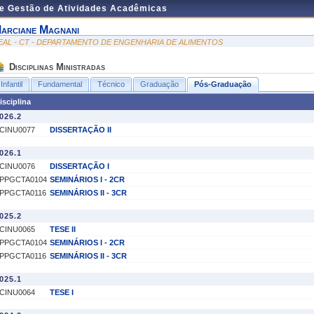
de Gestão de Atividades Acadêmicas
arciane Magnani
EAL - CT - DEPARTAMENTO DE ENGENHARIA DE ALIMENTOS
Disciplinas Ministradas
Infantil
Fundamental
Técnico
Graduação
Pós-Graduação
isciplina
026.2
CINU0077
DISSERTAÇÃO II
026.1
CINU0076
DISSERTAÇÃO I
PPGCTA0104
SEMINÁRIOS I - 2CR
PPGCTA0116
SEMINÁRIOS II - 3CR
025.2
CINU0065
TESE II
PPGCTA0104
SEMINÁRIOS I - 2CR
PPGCTA0116
SEMINÁRIOS II - 3CR
025.1
CINU0064
TESE I