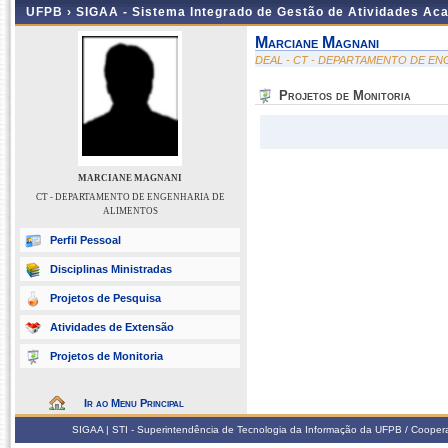
UFPB ›
SIGAA - Sistema Integrado de Gestão de Atividades Ac
Marciane Magnani
DEAL - CT - DEPARTAMENTO DE E
Projetos de Monitoria
MARCIANE MAGNANI
CT - DEPARTAMENTO DE ENGENHARIA DE
ALIMENTOS
Perfil Pessoal
Disciplinas Ministradas
Projetos de Pesquisa
Atividades de Extensão
Projetos de Monitoria
Ir ao Menu Principal
SIGAA | STI - Superintendência de Tecnologia da Informação da UFPB / Coope