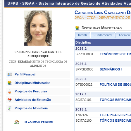
UFPB ›
SIGAA - Sistema Integrado de Gestão de Atividades Ac
Carolina Lima Cavalcanti 
DPOA - CTDR - DEPARTAMENTO DE
Disciplinas Ministradas
Infantil
Fundamental
Técnico
Disciplina
2026.2
CAROLINA LIMA CAVALCANTI DE
SPPGE0001
FENÔMENOS DE T
ALBUQUERQUE
CTDR - DEPARTAMENTO DE TECNOLOGIA DE
2026.1
ALIMENTOS
SPPGE0005
SEMINÁRIOS I
Perfil Pessoal
2025.1
Disciplinas Ministradas
DTS000022
POLÍTICAS DE SE
Projetos de Pesquisa
2017.1
Atividades de Extensão
SCITA0101
TÓPICOS ESPECIAI
Projetos de Monitoria
2015.1
1702126
TE-TOPICOS ESP C
SCITA0100
TÓPICOS ESPECIAI
Ir ao Menu Principal