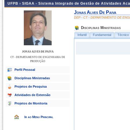
UFPB ›
SIGAA - Sistema Integrado de Gestão de Atividades Ac
Jonas Alves De Paiva
DEP - CT - DEPARTAMENTO DE EN
Disciplinas Ministradas
Infantil
Fundamental
Técnico
JONAS ALVES DE PAIVA
CT - DEPARTAMENTO DE ENGENHARIA DE
PRODUÇÃO
Perfil Pessoal
Disciplinas Ministradas
Projetos de Pesquisa
Atividades de Extensão
Projetos de Monitoria
Ir ao Menu Principal