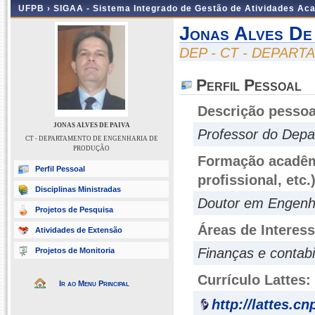
UFPB ›
SIGAA - Sistema Integrado de Gestão de Atividades Ac
Jonas Alves De
DEP - CT - DEPAR
Perfil Pessoal
Descrição pessoa
JONAS ALVES DE PAIVA
Professor do Depa
CT - DEPARTAMENTO DE ENGENHARIA DE
PRODUÇÃO
Formação acadêmi
Perfil Pessoal
profissional, etc.
Disciplinas Ministradas
Doutor em Engenh
Projetos de Pesquisa
Áreas de Interes
Atividades de Extensão
Finanças e contabi
Projetos de Monitoria
Currículo Lattes:
Ir ao Menu Principal
http://lattes.c