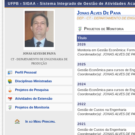
UFPB ›
SIGAA - Sistema Integrado de Gestão de Atividades Ac
Jonas Alves De Paiva
DEP - CT - DEPARTAMENTO DE EN
Projetos de Monitoria
Título
2026
Monitoria em Gestão Econômica: Forma
JONAS ALVES DE PAIVA
Coordenador(a): JONAS ALVES DE PA
CT - DEPARTAMENTO DE ENGENHARIA DE
PRODUÇÃO
2025
Gestão Econômica para cursos de Eng
Perfil Pessoal
Coordenador(a): JONAS ALVES DE PA
Disciplinas Ministradas
2024
Projetos de Pesquisa
Gestão Econômica para cursos de Eng
Coordenador(a): JONAS ALVES DE PA
Atividades de Extensão
2022
Projetos de Monitoria
Gestão de Custos na Engenharia
Coordenador(a): JONAS ALVES DE PA
Ir ao Menu Principal
2021
Gestão de Custos da Engenharia
Coordenador(a): JONAS ALVES DE PA