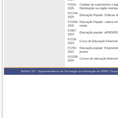
PJ015-
Cadeias de suprimentos e logí
2026
Distribuição na região metrop
PJ1744-
Educação Popular: Práticas d
2025
PJ1693-
Educação Popular: cultura em
2025
renda
PJ957-
Educação popular: aPRENDEnd
2024
PJ729-
Curso de Educação Financeira
2023
PJ793-
Educação popular: Empreend
2023
jovens.
PJ1538-
Cursos de educação financeir
2024
SIGAA | STI - Superintendência de Tecnologia da Informação da UFPB / Coope