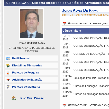
UFPB ›
SIGAA - Sistema Integrado de Gestão de Atividades Ac
Jonas Alves De Paiva
DEP - CT - DEPARTAMENTO DE EN
Atividades de Extensão que
Código
Título
PJ370-
CURSO DE FINANÇAS PESS
2017
JONAS ALVES DE PAIVA
PJ415-
CURSO DE EDUCAÇÃO FIN
2019
CT - DEPARTAMENTO DE ENGENHARIA DE
PRODUÇÃO
PJ488-
CURSOS DE EDUCAÇÃO FI
2021
Perfil Pessoal
PJ332-
CURSO DE FINANÇAS PESS
2018
Disciplinas Ministradas
PJ421-
CURSO DE EDUCAÇÃO FIN
2020
Projetos de Pesquisa
PJ1744-
Educação Popular: Práticas d
Atividades de Extensão
2025
PJ729-
Curso de Educação Financeira
Projetos de Monitoria
2023
PJ1538-
Cursos de educação financeir
2024
Ir ao Menu Principal
Atividades de Extensão das q