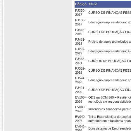
Código
Título
PJ370-
CURSO DE FINANÇAS PESS
2017
PJ108-
Educação empreendedora: ap
2017
PJ415-
CURSO DE EDUCAÇÃO FIN
2019
PJ481-
Projeto de apoio tecnológico
2018
PJ292-
Educação empreendedora: AP
2019
PJ488-
CURSOS DE EDUCAÇÃO FI
2021
PJ332-
CURSO DE FINANÇAS PESS
2018
PJ524-
Educação empreendedora: ap
2018
PJ421-
CURSO DE EDUCAÇÃO FIN
2020
EV103-
ODS na SCM 360 – Resiliência
2026
tecnológica e responsabilidad
EV009-
Indicadores financeiros para o
2026
EV040-
Trilha Extensionista de Logísti
2026
com foco em excelência opera
EV041-
Ecossistema de Empreendedoris
2026