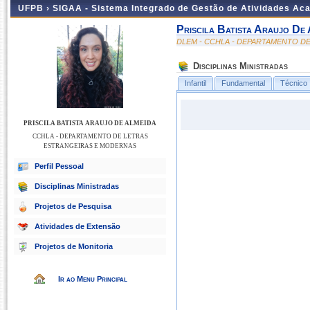
UFPB ›
SIGAA - Sistema Integrado de Gestão de Atividades Ac
Priscila Batista Araujo De 
DLEM - CCHLA - DEPARTAMENTO D
Disciplinas Ministradas
Infantil
Fundamental
Técnico
PRISCILA BATISTA ARAUJO DE ALMEIDA
CCHLA - DEPARTAMENTO DE LETRAS
ESTRANGEIRAS E MODERNAS
Perfil Pessoal
Disciplinas Ministradas
Projetos de Pesquisa
Atividades de Extensão
Projetos de Monitoria
Ir ao Menu Principal