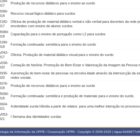
J284-
Produção de recursos didáticos para o ensino ao surdo
017
J090-
Recurso visual lógico-didático para surdos
019
J182-
Oficina de produção de material didático verbal e não verbal para docentes da rede 
017
envolvidos com ensino de alunos surdos.
R084-
Capacitação para o ensino de português como L2 para surdos
018
J290-
Formação continuada: semiótica para o ensino do surdo
018
V042-
Oficina: Produção de material didático visual para o ensino do surdo
017
V036-
Contação de história: Promoção do Bem-Estar e Valorização da Imagem da Pessoa n
020
J935-
A promoção do bem-estar de pessoas na terceira idade através da intersecção da s
020
redes sociais.
J076-
Produção de recursos didáticos para o ensino ao surdo
018
R090-
Formação continuada: semiótica e produção de materiais para o ensino do surdo.
018
J604-
A identidade surda híbrida a partir de relatos: para uma melhor interação no process
021
V053-
I Semana das identidades surdas
021
nologia da Informação da UFPB / Cooperação UFRN - Copyright © 2006-2026 | sigaa-6d48877c66