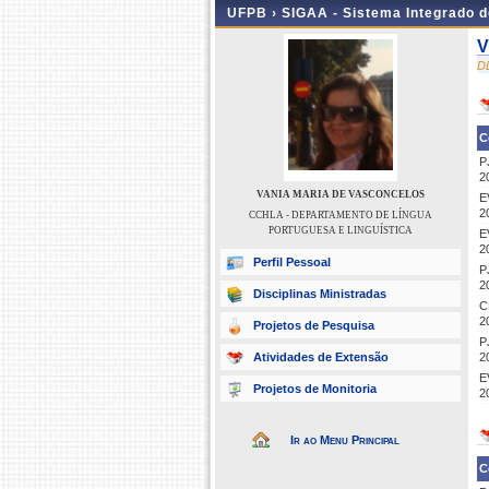
UFPB ›
SIGAA - Sistema Integrado 
V
D
C
P
2
VANIA MARIA DE VASCONCELOS
E
2
CCHLA - DEPARTAMENTO DE LÍNGUA
PORTUGUESA E LINGUÍSTICA
E
2
Perfil Pessoal
P
2
Disciplinas Ministradas
C
2
Projetos de Pesquisa
P
Atividades de Extensão
2
E
Projetos de Monitoria
2
Ir ao Menu Principal
C