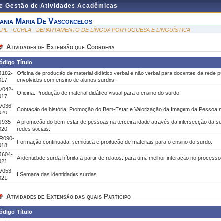
de Gestão de Atividades Acadêmicas
ania Maria De Vasconcelos
LPL - CCHLA - DEPARTAMENTO DE LÍNGUA PORTUGUESA E LINGUÍSTICA
Atividades de Extensão que Coordena
ódigo
Título
J182-
Oficina de produção de material didático verbal e não verbal para docentes da rede 
017
envolvidos com ensino de alunos surdos.
V042-
Oficina: Produção de material didático visual para o ensino do surdo
017
V036-
Contação de história: Promoção do Bem-Estar e Valorização da Imagem da Pessoa n
020
J935-
A promoção do bem-estar de pessoas na terceira idade através da intersecção da s
020
redes sociais.
R090-
Formação continuada: semiótica e produção de materiais para o ensino do surdo.
018
J604-
A identidade surda híbrida a partir de relatos: para uma melhor interação no process
021
V053-
I Semana das identidades surdas
021
Atividades de Extensão das quais Participo
ódigo
Título