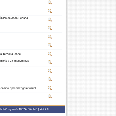
pública de João Pessoa
a Terceira Idade.
emiótica da imagem nas
o ensino-aprendizagem visual.
-blst5.sigaa-6d48877c66-blst5 |
v26.7.8