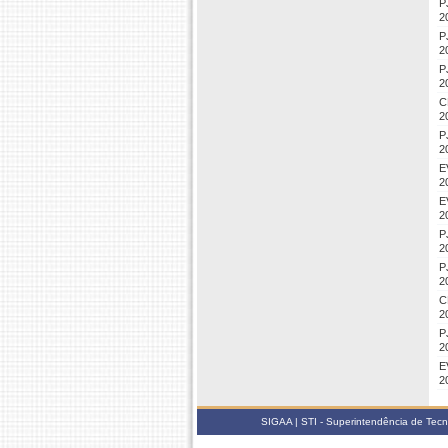
P
2
P
2
P
2
C
2
P
2
E
2
E
2
P
2
P
2
C
2
P
2
E
2
SIGAA | STI - Superintendência de Tec