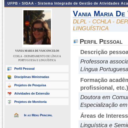
UFPB ›
SIGAA - Sistema Integrado de Gestão de Atividades Ac
Vania Maria De
DLPL - CCHLA - D
LINGUÍSTICA
Perfil Pessoal
Descrição pessoa
VANIA MARIA DE VASCONCELOS
CCHLA - DEPARTAMENTO DE LÍNGUA
Professora associ
PORTUGUESA E LINGUÍSTICA
Língua Portuguesa 
Perfil Pessoal
Disciplinas Ministradas
Formação acadêmi
Projetos de Pesquisa
profissional, etc.
Atividades de Extensão
Doutora em Comun
Projetos de Monitoria
Especialização em 
Áreas de Interes
Ir ao Menu Principal
Linguística e Semi