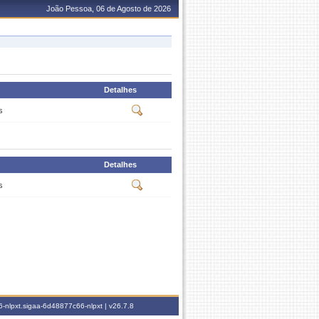
João Pessoa, 06 de Agosto de 2026
Detalhes
s
Detalhes
s
-nlpxt.sigaa-6d48877c66-nlpxt |
v26.7.8