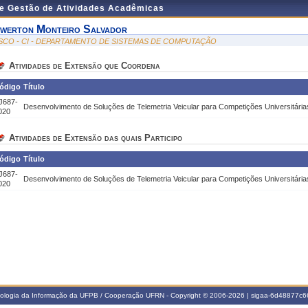
de Gestão de Atividades Acadêmicas
werton Monteiro Salvador
SCO - CI - DEPARTAMENTO DE SISTEMAS DE COMPUTAÇÃO
Atividades de Extensão que Coordena
ódigo
Título
J687-
Desenvolvimento de Soluções de Telemetria Veicular para Competições Universitária
020
Atividades de Extensão das quais Participo
ódigo
Título
J687-
Desenvolvimento de Soluções de Telemetria Veicular para Competições Universitária
020
nologia da Informação da UFPB / Cooperação UFRN - Copyright © 2006-2026 | sigaa-6d48877c66