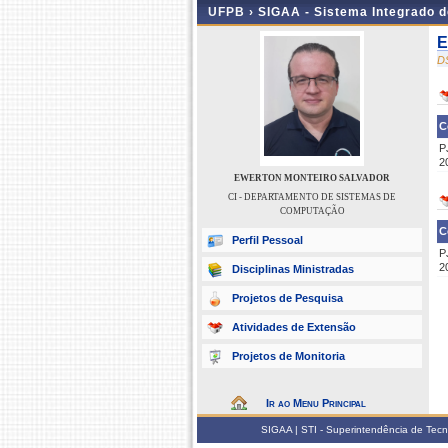
UFPB ›
SIGAA - Sistema Integrado 
E
D
C
P
2
EWERTON MONTEIRO SALVADOR
CI - DEPARTAMENTO DE SISTEMAS DE
COMPUTAÇÃO
C
Perfil Pessoal
P
2
Disciplinas Ministradas
Projetos de Pesquisa
Atividades de Extensão
Projetos de Monitoria
Ir ao Menu Principal
SIGAA | STI - Superintendência de Tec