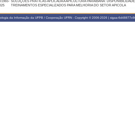
J1965-
SOLUÇÕES PRÁTICAS APLICADA A APICULTURA PARAIBANA: DISPONIBILIDADE
025
TREINAMENTOS ESPECIALIZADOS PARA MELHORIA DO SETOR APICOLA
nologia da Informação da UFPB / Cooperação UFRN - Copyright © 2006-2026 | sigaa-6d48877c66