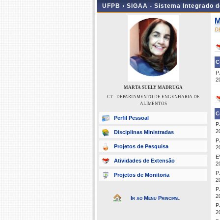
UFPB ›
SIGAA - Sistema Integrado 
M
D
C
P
2
MARTA SUELY MADRUGA
CT - DEPARTAMENTO DE ENGENHARIA DE
ALIMENTOS
C
Perfil Pessoal
P
2
Disciplinas Ministradas
P
Projetos de Pesquisa
2
E
Atividades de Extensão
2
P
Projetos de Monitoria
2
P
2
Ir ao Menu Principal
P
2