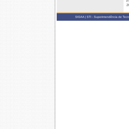
P
2
SIGAA | STI - Superintendência de Tec