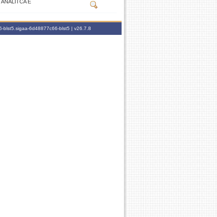
 ANALITCA E
-blst5.sigaa-6d48877c66-blst5 |
v26.7.8