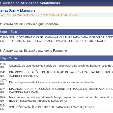
de Gestão de Atividades Acadêmicas
arta Suely Madruga
EAL - CT - DEPARTAMENTO DE ENGENHARIA DE ALIMENTOS
Atividades de Extensão que Coordena
ódigo
Título
J1965-
SOLUÇÕES PRÁTICAS APLICADA A APICULTURA PARAIBANA: DISPONIBILIDADE
025
TREINAMENTOS ESPECIALIZADOS PARA MELHORIA DO SETOR APICOLA
Atividades de Extensão das quais Participo
ódigo
Título
J425-
Obtenção do diagnóstico da cadeia de frango caipira na região da Borborema do Est
018
J541-
DIAGNÓSTICO E AÇÕES DE AGREGAÇÃO DE VALOR NA CADEIA PRODUTIVA D
018
AGRESTE PARAIBANO
V207-
Dia do Engenheiro de Alimentos: competências e campos de atuação.
019
J274-
DIAGNÓSTICO DA PRODUÇÃO DE CARNE DE FRANGO CAIPIRA EM ABATEDO
018
CAATINGA PARAIBANA
J684-
Mapeamento da cadeia produtiva de frango caipira do Estado da Paraíba utilizando 
019
(Balcon) para Arranjos Produtivos Locais (APL)
J154-
SOLUÇÕES ANALÍTICAS ESPECIALIZADAS PARA CACHAÇA E MEL
025