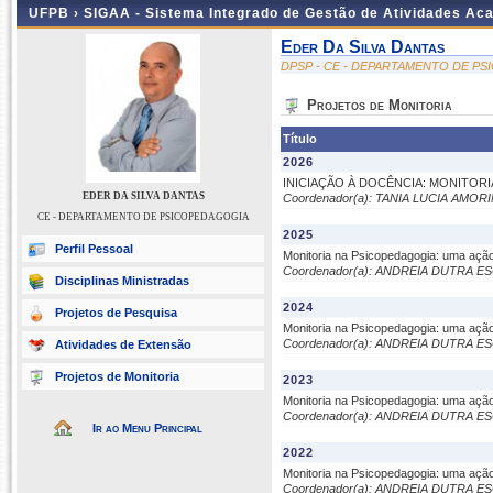
UFPB ›
SIGAA - Sistema Integrado de Gestão de Atividades Ac
Eder Da Silva Dantas
DPSP - CE - DEPARTAMENTO DE P
Projetos de Monitoria
Título
2026
INICIAÇÃO À DOCÊNCIA: MONITORI
EDER DA SILVA DANTAS
Coordenador(a): TANIA LUCIA AMOR
CE - DEPARTAMENTO DE PSICOPEDAGOGIA
2025
Perfil Pessoal
Monitoria na Psicopedagogia: uma ação
Coordenador(a): ANDREIA DUTRA E
Disciplinas Ministradas
2024
Projetos de Pesquisa
Monitoria na Psicopedagogia: uma ação
Coordenador(a): ANDREIA DUTRA E
Atividades de Extensão
Projetos de Monitoria
2023
Monitoria na Psicopedagogia: uma ação
Coordenador(a): ANDREIA DUTRA E
Ir ao Menu Principal
2022
Monitoria na Psicopedagogia: uma ação
Coordenador(a): ANDREIA DUTRA E