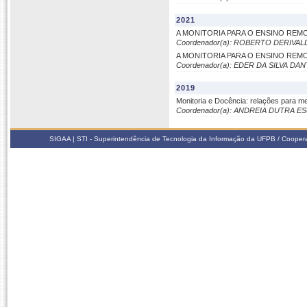
2021
A MONITORIA PARA O ENSINO RE
Coordenador(a): ROBERTO DERIVA
A MONITORIA PARA O ENSINO RE
Coordenador(a): EDER DA SILVA DA
2019
Monitoria e Docência: relações para m
Coordenador(a): ANDREIA DUTRA E
SIGAA | STI - Superintendência de Tecnologia da Informação da UFPB / Coope