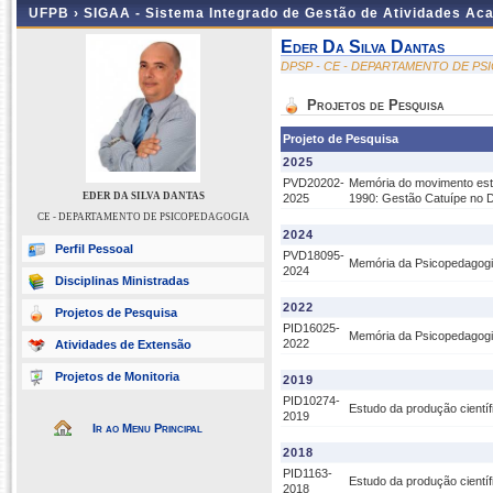
UFPB ›
SIGAA - Sistema Integrado de Gestão de Atividades Ac
Eder Da Silva Dantas
DPSP - CE - DEPARTAMENTO DE P
Projetos de Pesquisa
Projeto de Pesquisa
2025
PVD20202-
Memória do movimento estud
EDER DA SILVA DANTAS
2025
1990: Gestão Catuípe no D
CE - DEPARTAMENTO DE PSICOPEDAGOGIA
2024
Perfil Pessoal
PVD18095-
Memória da Psicopedagogia
2024
Disciplinas Ministradas
2022
Projetos de Pesquisa
PID16025-
Memória da Psicopedagogi
2022
Atividades de Extensão
Projetos de Monitoria
2019
PID10274-
Estudo da produção cientí
2019
Ir ao Menu Principal
2018
PID1163-
Estudo da produção cientí
2018