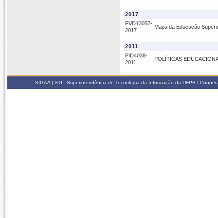
2017
PVD13057-
Mapa da Educação Superior 
2017
2011
PID4038-
POLÍTICAS EDUCACIONA
2011
SIGAA | STI - Superintendência de Tecnologia da Informação da UFPB / Coope