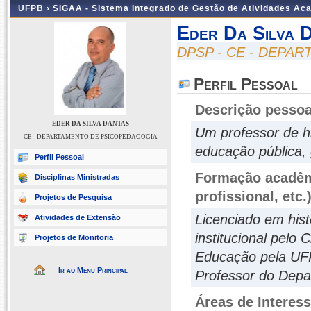
UFPB ›
SIGAA - Sistema Integrado de Gestão de Atividades Ac
Eder Da Silva 
DPSP - CE - DEPA
Perfil Pessoal
Descrição pessoa
EDER DA SILVA DANTAS
Um professor de his
CE - DEPARTAMENTO DE PSICOPEDAGOGIA
educação pública, 
Perfil Pessoal
Formação acadêmi
Disciplinas Ministradas
profissional, etc.
Projetos de Pesquisa
Licenciado em his
Atividades de Extensão
institucional pelo
Projetos de Monitoria
Educação pela UF
Ir ao Menu Principal
Professor do Dep
Áreas de Interes