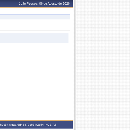
João Pessoa, 06 de Agosto de 2026
6-h2c54.sigaa-6d48877c66-h2c54 |
v26.7.8