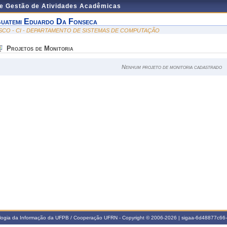
de Gestão de Atividades Acadêmicas
guatemi Eduardo Da Fonseca
SCO - CI - DEPARTAMENTO DE SISTEMAS DE COMPUTAÇÃO
Projetos de Monitoria
Nenhum projeto de monitoria cadastrado
ologia da Informação da UFPB / Cooperação UFRN - Copyright © 2006-2026 | sigaa-6d48877c6