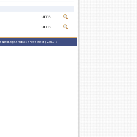
UFPB.
UFPB.
-nlpxt.sigaa-6d48877c66-nlpxt |
v26.7.8