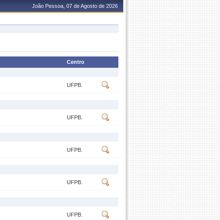
João Pessoa, 07 de Agosto de 2026
Centro
UFPB.
UFPB.
UFPB.
UFPB.
UFPB.