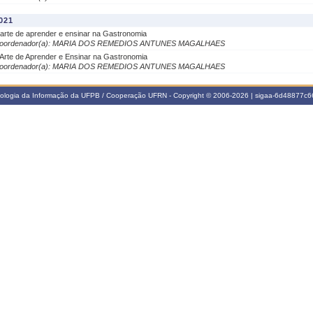
021
 arte de aprender e ensinar na Gastronomia
oordenador(a): MARIA DOS REMEDIOS ANTUNES MAGALHAES
 Arte de Aprender e Ensinar na Gastronomia
oordenador(a): MARIA DOS REMEDIOS ANTUNES MAGALHAES
nologia da Informação da UFPB / Cooperação UFRN - Copyright © 2006-2026 | sigaa-6d48877c66