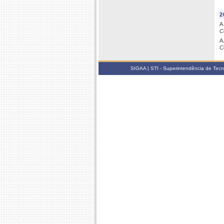
2
A
C
A
C
SIGAA | STI - Superintendência de Tec