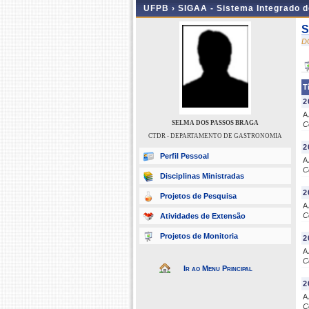
UFPB ›
SIGAA - Sistema Integrado 
S
D
T
2
A
SELMA DOS PASSOS BRAGA
C
CTDR - DEPARTAMENTO DE GASTRONOMIA
2
Perfil Pessoal
A
C
Disciplinas Ministradas
2
Projetos de Pesquisa
A
C
Atividades de Extensão
Projetos de Monitoria
2
A
C
Ir ao Menu Principal
2
A
C