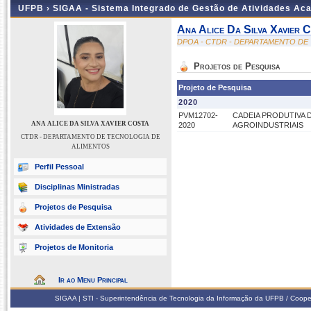
UFPB ›
SIGAA - Sistema Integrado de Gestão de Atividades Ac
Ana Alice Da Silva Xavier 
DPOA - CTDR - DEPARTAMENTO DE
Projetos de Pesquisa
Projeto de Pesquisa
2020
PVM12702-
CADEIA PRODUTIVA
ANA ALICE DA SILVA XAVIER COSTA
2020
AGROINDUSTRIAIS
CTDR - DEPARTAMENTO DE TECNOLOGIA DE
ALIMENTOS
Perfil Pessoal
Disciplinas Ministradas
Projetos de Pesquisa
Atividades de Extensão
Projetos de Monitoria
Ir ao Menu Principal
SIGAA | STI - Superintendência de Tecnologia da Informação da UFPB / Coope