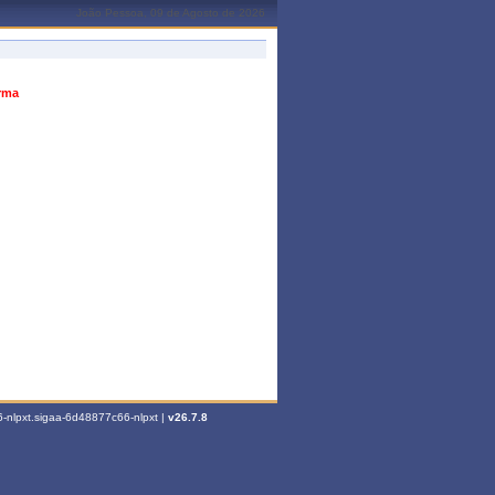
João Pessoa, 09 de Agosto de 2026
urma
-nlpxt.sigaa-6d48877c66-nlpxt |
v26.7.8