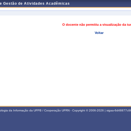
de Gestão de Atividades Acadêmicas
O docente não permitiu a visualização da t
Voltar
nologia da Informação da UFPB / Cooperação UFRN - Copyright © 2006-2026 | sigaa-6d48877c66