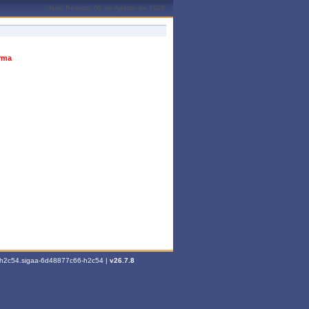
João Pessoa, 05 de Agosto de 2026
urma
6-h2c54.sigaa-6d48877c66-h2c54 |
v26.7.8