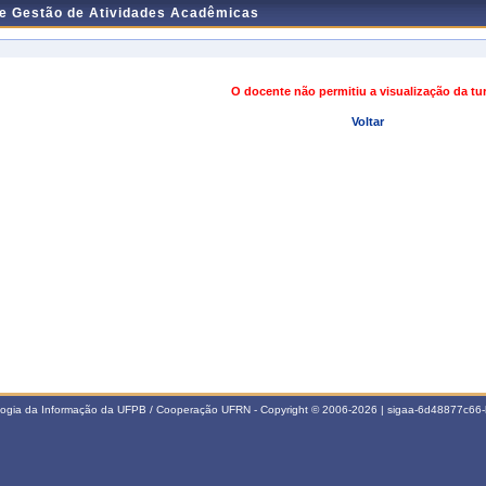
de Gestão de Atividades Acadêmicas
O docente não permitiu a visualização da t
Voltar
ologia da Informação da UFPB / Cooperação UFRN - Copyright © 2006-2026 | sigaa-6d48877c6