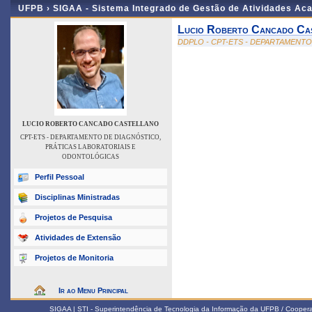
UFPB ›
SIGAA - Sistema Integrado de Gestão de Atividades Ac
Lucio Roberto Cancado Ca
DDPLO - CPT-ETS - DEPARTAMENT
LUCIO ROBERTO CANCADO CASTELLANO
CPT-ETS - DEPARTAMENTO DE DIAGNÓSTICO,
PRÁTICAS LABORATORIAIS E
ODONTOLÓGICAS
Perfil Pessoal
Disciplinas Ministradas
Projetos de Pesquisa
Atividades de Extensão
Projetos de Monitoria
Ir ao Menu Principal
SIGAA | STI - Superintendência de Tecnologia da Informação da UFPB / Coope