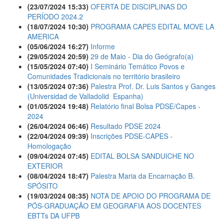
(23/07/2024 15:33)
OFERTA DE DISCIPLINAS DO
PERÍODO 2024.2
(18/07/2024 10:30)
PROGRAMA CAPES EDITAL MOVE LA
AMERICA
(05/06/2024 16:27)
Informe
(29/05/2024 20:59)
29 de Maio - Dia do Geógrafo(a)
(15/05/2024 07:40)
I Seminário Temático Povos e
Comunidades Tradicionais no território brasileiro
(13/05/2024 07:36)
Palestra Prof. Dr. Luis Santos y Ganges
(Universidad de Valladolid  Espanha)
(01/05/2024 19:48)
Relatório final Bolsa PDSE/Capes -
2024
(26/04/2024 06:46)
Resultado PDSE 2024
(22/04/2024 09:39)
Inscrições PDSE-CAPES -
Homologação
(09/04/2024 07:45)
EDITAL BOLSA SANDUICHE NO
EXTERIOR
(08/04/2024 18:47)
Palestra Maria da Encarnação B.
SPÓSITO
(19/03/2024 08:35)
NOTA DE APOIO DO PROGRAMA DE
PÓS-GRADUAÇÃO EM GEOGRAFIA AOS DOCENTES
EBTTs DA UFPB