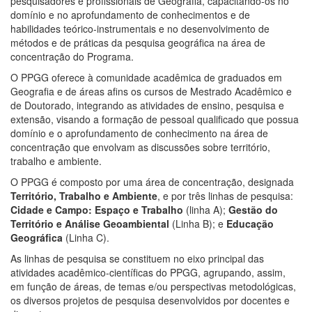
pesquisadores e profissionais de Geografia, capacitando-os no
domínio e no aprofundamento de conhecimentos e de
habilidades teórico-instrumentais e no desenvolvimento de
métodos e de práticas da pesquisa geográfica na área de
concentração do Programa.
O PPGG oferece à comunidade acadêmica de graduados em
Geografia e de áreas afins os cursos de Mestrado Acadêmico e
de Doutorado, integrando as atividades de ensino, pesquisa e
extensão, visando a formação de pessoal qualificado que possua
domínio e o aprofundamento de conhecimento na área de
concentração que envolvam as discussões sobre território,
trabalho e ambiente.
O PPGG é composto por uma área de concentração, designada
Territ
ó
rio, Trabalho e Ambiente
, e por três linhas de pesquisa:
Cidade e Campo: Espa
ç
o e Trabalho
(linha A);
Gest
ão do
Territ
ó
rio e Aná
lise Geoambiental
(Linha B); e
Educaçã
o
Geográ
fica
(Linha C).
As linhas de pesquisa se constituem no eixo principal das
atividades acadêmico-científicas do PPGG, agrupando, assim,
em função de áreas, de temas e/ou perspectivas metodológicas,
os diversos projetos de pesquisa desenvolvidos por docentes e