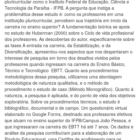
pluricurricular como o Instituto Federal de Educação, Ciência e
Tecnologia da Paraíba - IFPB. A pergunta que instiga a
problemática desse estudo é: como os professores em uma
instituição pluricurricular, percebem sua trajetória em início da
carreira no ensino superior? A fundamentação teórica se apoia
no estudo de Huberman (2000) sobre o Ciclo de vida profissional
dos professores. As descobertas do autor, especificamente sobre
as fases A entrada na carreira, da Estabilização, e da
Diversificação, apresentou-nos aspectos que nos despertaram o
interesse de pesquisa em torno dos desafios vividos pelos
professores quando ingressam na carreira do Ensino Básico,
Técnico e Tecnológico  EBTT. Quanto aos procedimentos
metodológicos dessa pesquisa, utilizamos uma abordagem
metodológica de natureza qualitativa, e o método de
procedimento o estudo de caso (Método Monográfico). Quanto à
natureza, a pesquisa é aplicada, e do ponto de vista dos objetivos
exploratória. Sobre os procedimentos técnicos, o estudo é
bibliográfico, documental e de campo. Um questionário virtual
elaborado no Google Forms, destinado aos professores efetivos
que atuam no ensino superior do IFPB/Campus João Pessoa, e
que ingressaram na carreira do EBTT há até 7 anos. Os dados e
análise da pesquisa contribuíram para a elaboração de um
Produto Educacional, uma Cartilha de acolhimento para os