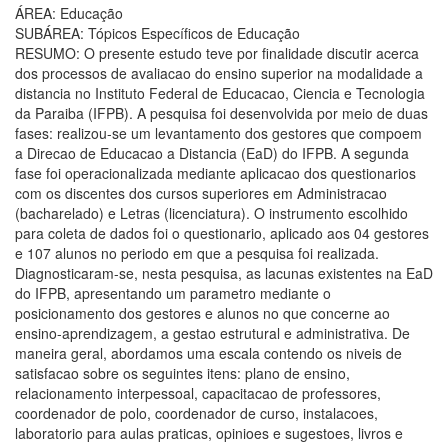
ÁREA: Educação
SUBÁREA: Tópicos Específicos de Educação
RESUMO: O presente estudo teve por finalidade discutir acerca
dos processos de avaliacao do ensino superior na modalidade a
distancia no Instituto Federal de Educacao, Ciencia e Tecnologia
da Paraiba (IFPB). A pesquisa foi desenvolvida por meio de duas
fases: realizou-se um levantamento dos gestores que compoem
a Direcao de Educacao a Distancia (EaD) do IFPB. A segunda
fase foi operacionalizada mediante aplicacao dos questionarios
com os discentes dos cursos superiores em Administracao
(bacharelado) e Letras (licenciatura). O instrumento escolhido
para coleta de dados foi o questionario, aplicado aos 04 gestores
e 107 alunos no periodo em que a pesquisa foi realizada.
Diagnosticaram-se, nesta pesquisa, as lacunas existentes na EaD
do IFPB, apresentando um parametro mediante o
posicionamento dos gestores e alunos no que concerne ao
ensino-aprendizagem, a gestao estrutural e administrativa. De
maneira geral, abordamos uma escala contendo os niveis de
satisfacao sobre os seguintes itens: plano de ensino,
relacionamento interpessoal, capacitacao de professores,
coordenador de polo, coordenador de curso, instalacoes,
laboratorio para aulas praticas, opinioes e sugestoes, livros e