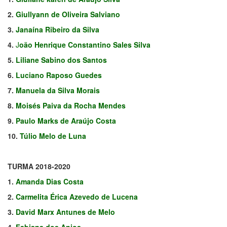
2.
Giullyann de Oliveira Salviano
3.
Janaína Ribeiro da Silva
4.
J
oão Henrique Constantino Sales Silva
5.
Liliane Sabino dos Santos
6.
Luciano Raposo Guedes
7.
Manuela da Silva Morais
8.
Moisés Paiva da Rocha Mendes
9.
Paulo Marks de Araújo Costa
10.
Túlio Melo de Luna
TURMA 2018-2020
1.
Amanda Dias Costa
2.
Carmelita Érica Azevedo de Lucena
3.
David Marx Antunes de Melo
4.
Fabiana dos Anjos