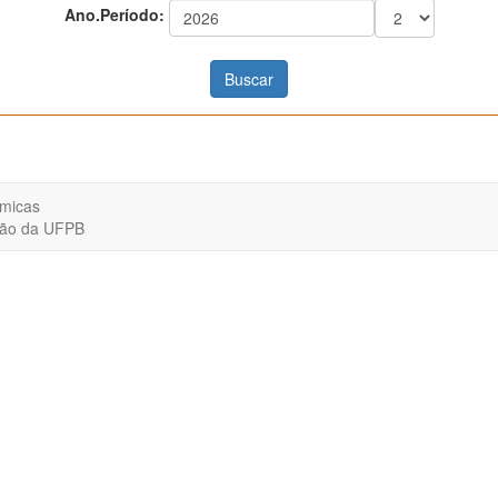
Ano.Período:
êmicas
ação da UFPB