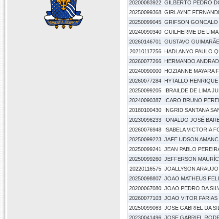
20200083922
GILBERTO PEDRO D
20250099368
GIRLAYNE FERNANDE
20250099045
GRIFSON GONCALO 
20240090340
GUILHERME DE LIMA 
20260146701
GUSTAVO GUIMARÃE
20210117256
HADLANYO PAULO Q
20260077266
HERMANDO ANDRADE
20240090000
HOZIANNE MAYARA 
20260077284
HYTALLO HENRIQUE 
20250099205
IBRAILDE DE LIMA J
20240090387
ICARO BRUNO PEREI
20180100430
INGRID SANTANA S
20230096233
IONALDO JOSÉ BAR
20260076948
ISABELA VICTORIA F
20250099223
JAFE UDSON AMANC
20250099241
JEAN PABLO PEREIR
20250099260
JEFFERSON MAURÍCI
20220116575
JOALLYSON ARAUJO 
20250098807
JOAO MATHEUS FELI
20200067080
JOAO PEDRO DA SIL
20260077103
JOAO VITOR FARIAS
20250099063
JOSE GABRIEL DA SI
20230041496
JOSE GABRIEL RODR