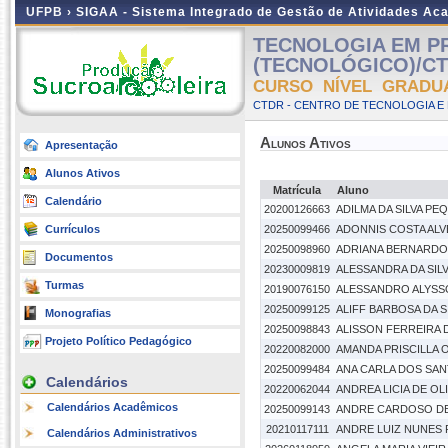
UFPB ›
SIGAA - Sistema Integrado de Gestão de Atividades Ac
TECNOLOGIA EM 
(TECNOLÓGICO)/CTD
CURSO NÍVEL GRADU
CTDR - CENTRO DE TECNOLOGIA E
Alunos Ativos
Apresentação
Alunos Ativos
Matrícula
Aluno
Calendário
20200126663
ADILMA DA SILVA P
Currículos
20250099466
ADONNIS COSTA ALV
20250098960
ADRIANA BERNARDO 
Documentos
20230009819
ALESSANDRA DA SILV
Turmas
20190076150
ALESSANDRO ALYSS
20250099125
ALIFF BARBOSA DA S
Monografias
20250098843
ALISSON FERREIRA D
Projeto Político Pedagógico
20220082000
AMANDA PRISCILLA 
20250099484
ANA CARLA DOS SAN
Calendários
20220062044
ANDREA LICIA DE O
Calendários Acadêmicos
20250099143
ANDRE CARDOSO DE 
20210117111
ANDRE LUIZ NUNES 
Calendários Administrativos