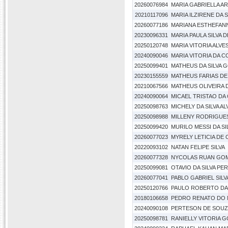
20260076984
MARIA GABRIELLA A
20210117096
MARIA ILZIRENE DA S
20260077186
MARIANA ESTHEFANNY
20230096331
MARIA PAULA SILVA 
20250120748
MARIA VITORIA ALVES
20240090046
MARIA VITORIA DA 
20250099401
MATHEUS DA SILVA 
20230155559
MATHEUS FARIAS DE
20210067566
MATHEUS OLIVEIRA D
20240090064
MICAEL TRISTAO DA
20250098763
MICHELY DA SILVA AL
20250098988
MILLENY RODRIGUE
20250099420
MURILO MESSI DA S
20260077023
MYRELY LETICIA DE 
20220093102
NATAN FELIPE SILVA
20260077328
NYCOLAS RUAN GOM
20250099081
OTAVIO DA SILVA PE
20260077041
PABLO GABRIEL SILV
20250120766
PAULO ROBERTO DA 
20180106658
PEDRO RENATO DO 
20240090108
PERTESON DE SOUZ
20250098781
RANIELLY VITORIA 