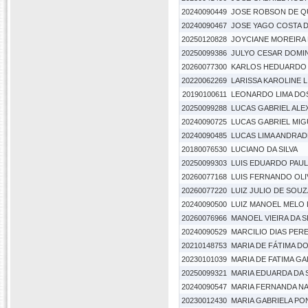
20240090449
JOSE ROBSON DE Q
20240090467
JOSE YAGO COSTA D
20250120828
JOYCIANE MOREIRA 
20250099386
JULYO CESAR DOMI
20260077300
KARLOS HEDUARDO D
20220062269
LARISSA KAROLINE 
20190100611
LEONARDO LIMA DO
20250099288
LUCAS GABRIEL ALE
20240090725
LUCAS GABRIEL MIGU
20240090485
LUCAS LIMA ANDRAD
20180076530
LUCIANO DA SILVA
20250099303
LUIS EDUARDO PAULI
20260077168
LUIS FERNANDO OLI
20260077220
LUIZ JULIO DE SOUZ
20240090500
LUIZ MANOEL MELO
20260076966
MANOEL VIEIRA DA S
20240090529
MARCILIO DIAS PER
20210148753
MARIA DE FÁTIMA D
20230101039
MARIA DE FATIMA G
20250099321
MARIA EDUARDA DA 
20240090547
MARIA FERNANDA N
20230012430
MARIA GABRIELA PO