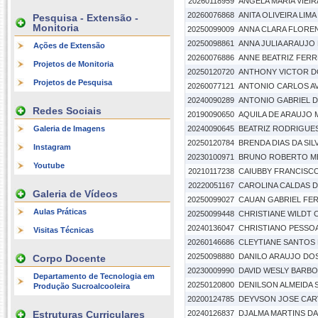
20260118959
ANGELA MARIA VIEIR
20260076868
ANITA OLIVEIRA LIMA
Pesquisa - Extensão -
Monitoria
20250099009
ANNA CLARA FLOREN
20250098861
ANNA JULIA ARAUJO
Ações de Extensão
20260076886
ANNE BEATRIZ FER
Projetos de Monitoria
20250120720
ANTHONY VICTOR D
Projetos de Pesquisa
20260077121
ANTONIO CARLOS AV
20240090289
ANTONIO GABRIEL DA
Redes Sociais
20190090650
AQUILA DE ARAUJO 
Galeria de Imagens
20240090645
BEATRIZ RODRIGUE
20250120784
BRENDA DIAS DA SIL
Instagram
20230100971
BRUNO ROBERTO M
Youtube
20210117238
CAIUBBY FRANCISCO
20220051167
CAROLINA CALDAS 
Galeria de Vídeos
20250099027
CAUAN GABRIEL FER
Aulas Práticas
20250099448
CHRISTIANE WILDT 
20240136047
CHRISTIANO PESSOA 
Visitas Técnicas
20260146686
CLEYTIANE SANTOS 
20250098880
DANILO ARAUJO DO
Corpo Docente
20230009990
DAVID WESLY BARB
Departamento de Tecnologia em
20250120800
DENILSON ALMEIDA S
Produção Sucroalcooleira
20200124785
DEYVSON JOSE CAR
Estruturas Curriculares
20240126837
DJALMA MARTINS DA 