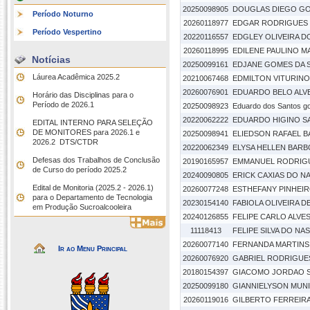
20250098905
DOUGLAS DIEGO GO
Período Noturno
20260118977
EDGAR RODRIGUES D
Período Vespertino
20220116557
EDGLEY OLIVEIRA D
20260118995
EDILENE PAULINO M
Notícias
20250099161
EDJANE GOMES DA S
Láurea Acadêmica 2025.2
20210067468
EDMILTON VITURINO 
20260076901
EDUARDO BELO ALV
Horário das Disciplinas para o
Período de 2026.1
20250098923
Eduardo dos Santos 
20220062222
EDUARDO HIGINO SA
EDITAL INTERNO PARA SELEÇÃO
DE MONITORES para 2026.1 e
20250098941
ELIEDSON RAFAEL 
2026.2  DTS/CTDR
20220062349
ELYSA HELLEN BARBO
Defesas dos Trabalhos de Conclusão
20190165957
EMMANUEL RODRIGU
de Curso do período 2025.2
20240090805
ERICK CAXIAS DO N
Edital de Monitoria (2025.2 - 2026.1)
20260077248
ESTHEFANY PINHEIR
para o Departamento de Tecnologia
20230154140
FABIOLA OLIVEIRA D
em Produção Sucroalcooleira
20240126855
FELIPE CARLO ALVE
11118413
FELIPE SILVA DO N
20260077140
FERNANDA MARTINS
Ir ao Menu Principal
20260076920
GABRIEL RODRIGUE
20180154397
GIACOMO JORDAO S
20250099180
GIANNIELYSON MUN
20260119016
GILBERTO FERREIRA