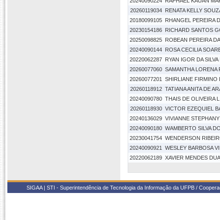
20240090224
RAPHAEL KAUAN MA
20260119034
RENATA KELLY SOUZ
20180099105
RHANGEL PEREIRA 
20230154186
RICHARD SANTOS 
20250098825
ROBEAN PEREIRA D
20240090144
ROSA CECILIA SOAR
20220062287
RYAN IGOR DA SILV
20260077060
SAMANTHA LORENA 
20260077201
SHIRLIANE FIRMINO 
20260118912
TATIANA ANITA DE A
20240090780
THAIS DE OLIVEIRA L
20260118930
VICTOR EZEQUIEL B
20240136029
VIVIANNE STEPHANY 
20240090180
WAMBERTO SILVA D
20230041754
WENDERSON RIBEI
20240090921
WESLEY BARBOSA V
20220062189
XAVIER MENDES DU
SIGAA | STI - Superintendência de Tecnologia da Informação da UFPB / Coope