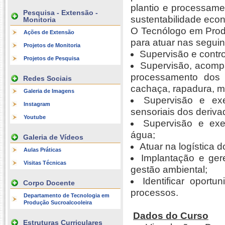
plantio e processame
Pesquisa - Extensão -
sustentabilidade econ
Monitoria
O Tecnólogo em Produ
Ações de Extensão
para atuar nas seguin
Projetos de Monitoria
Supervisão e contr
Projetos de Pesquisa
Supervisão, acomp
processamento dos p
Redes Sociais
cachaça, rapadura, m
Galeria de Imagens
Supervisão e exe
Instagram
sensoriais dos deriv
Youtube
Supervisão e exec
água;
Galeria de Vídeos
Atuar na logística 
Aulas Práticas
Implantação e ger
Visitas Técnicas
gestão ambiental;
Identificar oport
Corpo Docente
processos.
Departamento de Tecnologia em
Produção Sucroalcooleira
Dados do Curso
Estruturas Curriculares