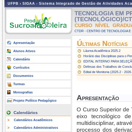
UFPB ›
SIGAA - Sistema Integrado de Gestão de Atividades Ac
TECNOLOGIA EM 
(TECNOLÓGICO)/CTD
CURSO NÍVEL GRADU
CTDR - CENTRO DE TECNOLOGIA E
Últimas Notícias
Apresentação
Láurea Acadêmica 2025.2
Alunos Ativos
Horário das Disciplinas para o Pe
Calendário
EDITAL INTERNO PARA SELEÇÃO
Defesas dos Trabalhos de Conclu
Currículos
Edital de Monitoria (2025.2 - 20
Documentos
Turmas
Monografias
Apresentação
Projeto Político Pedagógico
O Curso Superior de 
Calendários
eixo tecnológico d
Calendários Acadêmicos
multidisciplinar, atr
Calendários Administrativos
processo dos derivad