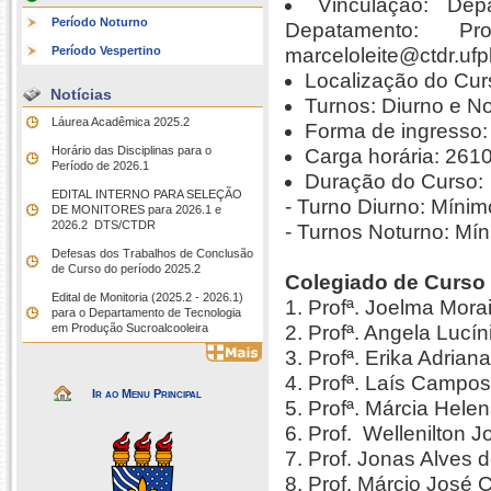
Vinculação: Dep
Período Noturno
Depatamento: Pr
Período Vespertino
marceloleite@ctdr.ufp
Localização do Cur
Notícias
Turnos: Diurno e N
Láurea Acadêmica 2025.2
Forma de ingresso
Horário das Disciplinas para o
Carga horária: 261
Período de 2026.1
Duração do Curso:
EDITAL INTERNO PARA SELEÇÃO
- Turno Diurno: Míni
DE MONITORES para 2026.1 e
2026.2  DTS/CTDR
- Turnos Noturno: Mí
Defesas dos Trabalhos de Conclusão
de Curso do período 2025.2
Colegiado de Curso
Edital de Monitoria (2025.2 - 2026.1)
1. Profª. Joelma Morai
para o Departamento de Tecnologia
em Produção Sucroalcooleira
2. Profª. Angela Lucí
3. Profª. Erika Adria
4. Profª. Laís Campo
Ir ao Menu Principal
5. Profª. Márcia Helen
6. Prof. Wellenilton 
7. Prof. Jonas Alves 
8. Prof. Márcio José