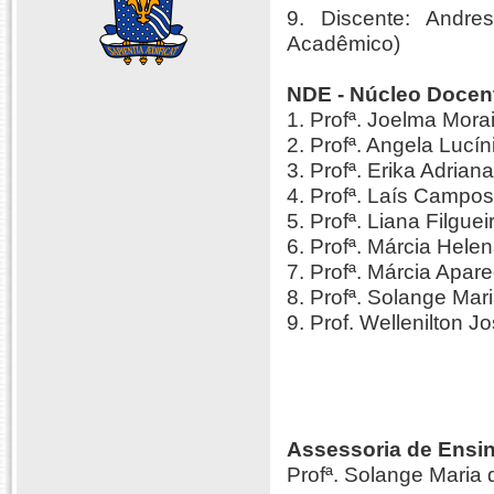
9. Discente: Andre
Acadêmico)
NDE - Núcleo Docen
1. Profª. Joelma Morai
2. Profª. Angela Lucí
3. Profª. Erika Adria
4. Profª. Laís Campo
5. Profª. Liana Filgue
6. Profª. Márcia Helen
7. Profª. Márcia Apar
8. Profª. Solange Ma
9. Prof. Wellenilton 
Assessoria de Ensi
Profª. Solange Maria