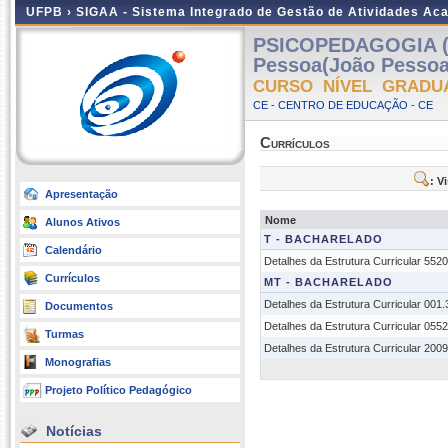
UFPB ›
SIGAA - Sistema Integrado de Gestão de Atividades Ac
PSICOPEDAGOGIA (
Pessoa(João Pessoa
CURSO NÍVEL GRADU
CE - CENTRO DE EDUCAÇÃO - CE
Currículos
: V
Apresentação
Nome
Alunos Ativos
T - BACHARELADO
Calendário
Detalhes da Estrutura Curricular 552
Currículos
MT - BACHARELADO
Detalhes da Estrutura Curricular 001
Documentos
Detalhes da Estrutura Curricular 055
Turmas
Detalhes da Estrutura Curricular 200
Monografias
Projeto Político Pedagógico
Notícias