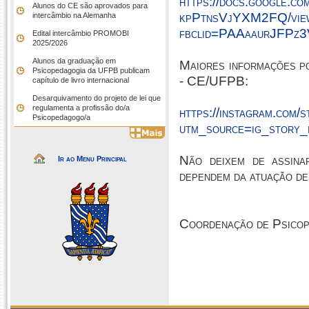
https://docs.google
Alunos do CE são aprovados para
kpPtnsVjYXM2FQ/vie
intercâmbio na Alemanha
fbclid=PAAaaurJFP
Edital intercâmbio PROMOBI
2025/2026
Alunos da graduação em
Maiores informações p
Psicopedagogia da UFPB publicam
- CE/UFPB:
capítulo de livro internacional
Desarquivamento do projeto de lei que
regulamenta a profissão do/a
https://instagram.co
Psicopedagogo/a
utm_source=ig_story
Não deixem de assinar
Ir ao Menu Principal
dependem da atuação de
Coordenação de Psico