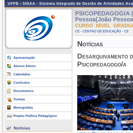
UFPB ›
SIGAA - Sistema Integrado de Gestão de Atividades Ac
PSICOPEDAGOGIA (
Pessoa(João Pessoa
CURSO NÍVEL GRADU
CE - CENTRO DE EDUCAÇÃO - CE
Notícias
Desarquivamento do
Apresentação
Psicopedagogo/a
Alunos Ativos
Calendário
Currículos
Documentos
Turmas
Monografias
Projeto Político Pedagógico
Notícias