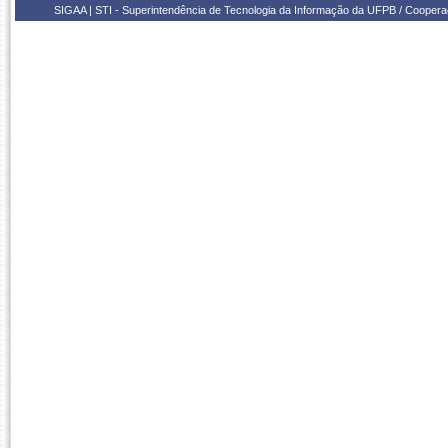
SIGAA | STI - Superintendência de Tecnologia da Informação da UFPB / Coope