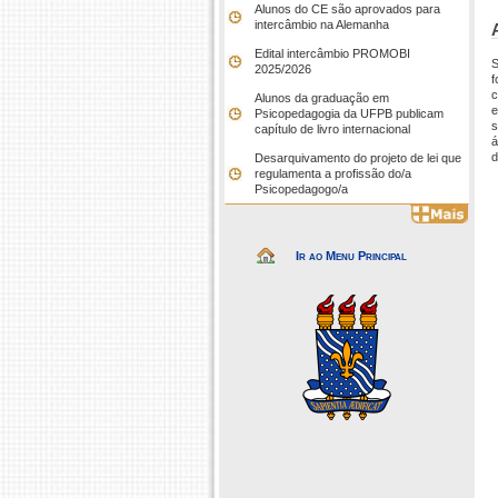
Alunos do CE são aprovados para
intercâmbio na Alemanha
Edital intercâmbio PROMOBI
S
2025/2026
f
c
Alunos da graduação em
e
Psicopedagogia da UFPB publicam
s
capítulo de livro internacional
á
d
Desarquivamento do projeto de lei que
regulamenta a profissão do/a
Psicopedagogo/a
Ir ao Menu Principal