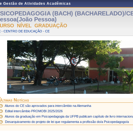
de Gestão de Atividades Acadêmicas
SICOPEDAGOGIA (BACH) (BACHARELADO)/CE 
essoa(João Pessoa)
URSO NÍVEL GRADUAÇÃO
 - CENTRO DE EDUCAÇÃO - CE
Últimas Notícias
Alunos do CE são aprovados para intercâmbio na Alemanha
Edital intercâmbio PROMOBI 2025/2026
Alunos da graduação em Psicopedagogia da UFPB publicam capítulo de livro internaciona
Desarquivamento do projeto de lei que regulamenta a profissão do/a Psicopedagogo/a