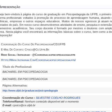
Apresentação
eja bem-vindo/a à página do curso de graduação em Psicopedagogia da UFPB, o primeiro e
orma profissionais voltados à promoção do processo de aprendizagem humana, atuando d
línicas, empresas e outros espaços educativos. Muitos de nossos egressos já atuam n
stados do país. Em nosso curso desenvolvemos atividades de ensino, pesquisa e extensão
emestres acadêmicos. Seu corpo docente é formado por mestres e doutores com amplo r
rea. Nesta página você encontrará as informações básicas sobre o curso, bem como a 
isposição!
Coordenação Do Curso De Psicopedagogia/CE/UFPB
E-Mail De Contato: Cpsico@ce.ufpb.br
Rede Social: Instagram - @coordenacaopsicopedagogiaufpb
Https://www.instagram.com/coordenacaopsicopedagogiaufpb/
Título do Profissional:
BACHAREL EM PSICOPEDAGOGIA
BACHAREL EM PSICOPEDAGOGIA
Página Alternativa:
http://www.ufpb.br/graduacao/psicopedagogia
Coordenação do Curso :
SILVESTRE COELHO RODRIGUES
Telefone/Ramal:
Nenhum conteúdo disponível até o momento
E-mail:
cpsico@ce.ufpb.br