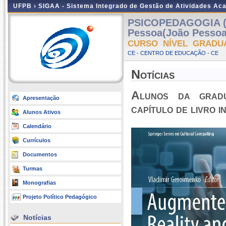
UFPB ›
SIGAA - Sistema Integrado de Gestão de Atividades Ac
PSICOPEDAGOGIA (
Pessoa(João Pessoa
CURSO NÍVEL GRADU
CE - CENTRO DE EDUCAÇÃO - CE
Notícias
Alunos da grad
Apresentação
capítulo de livro 
Alunos Ativos
Calendário
Currículos
Documentos
Turmas
Monografias
Projeto Político Pedagógico
Notícias