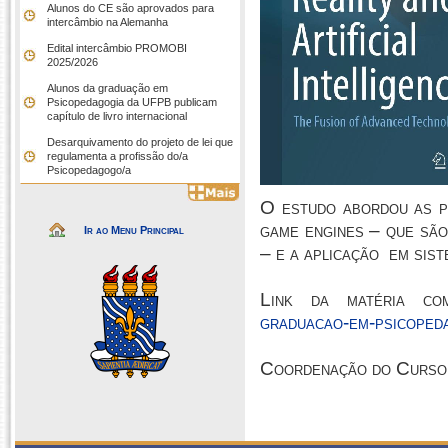
Alunos do CE são aprovados para
intercâmbio na Alemanha
Edital intercâmbio PROMOBI
2025/2026
Alunos da graduação em
Psicopedagogia da UFPB publicam
capítulo de livro internacional
Desarquivamento do projeto de lei que
regulamenta a profissão do/a
Psicopedagogo/a
O estudo abordou as pri
game engines – que são
Ir ao Menu Principal
– e a aplicação em sis
Link da matéria co
graduacao-em-psicopeda
Coordenação do Curso 