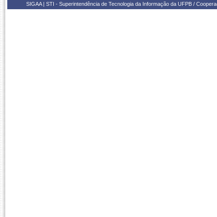
SIGAA | STI - Superintendência de Tecnologia da Informação da UFPB / Coope