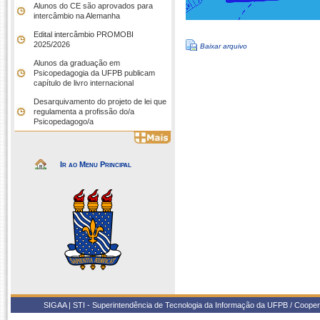
Alunos do CE são aprovados para
intercâmbio na Alemanha
Edital intercâmbio PROMOBI
2025/2026
Baixar arquivo
Alunos da graduação em
Psicopedagogia da UFPB publicam
capítulo de livro internacional
Desarquivamento do projeto de lei que
regulamenta a profissão do/a
Psicopedagogo/a
Ir ao Menu Principal
SIGAA | STI - Superintendência de Tecnologia da Informação da UFPB / Coope