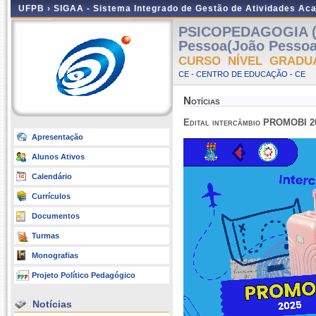
UFPB ›
SIGAA - Sistema Integrado de Gestão de Atividades Ac
PSICOPEDAGOGIA (
Pessoa(João Pessoa
CURSO NÍVEL GRADU
CE - CENTRO DE EDUCAÇÃO - CE
Notícias
Edital intercâmbio PROMOBI 2
Apresentação
Alunos Ativos
Calendário
Currículos
Documentos
Turmas
Monografias
Projeto Político Pedagógico
Notícias