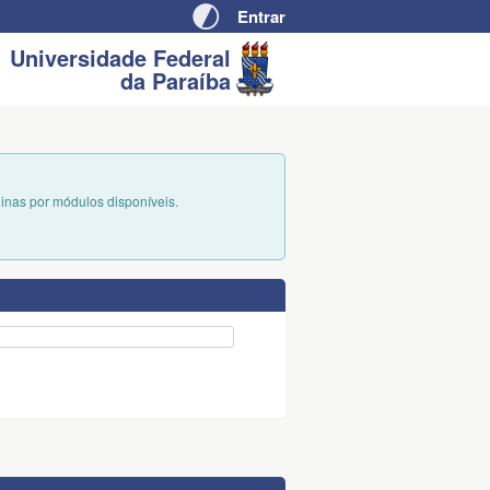
Entrar
Pular
Auto
para
Contraste
Universidade Federal
da Paraíba
conteúdo
plinas por módulos disponíveis.