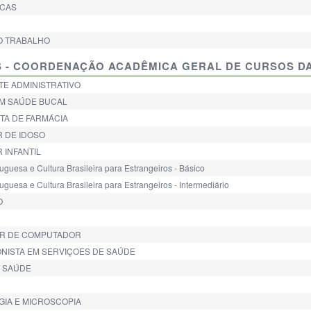
ICAS
O TRABALHO
TS - COORDENAÇÃO ACADÊMICA GERAL DE CURSOS D
ENTE ADMINISTRATIVO
R EM SAÚDE BUCAL
ISTA DE FARMÁCIA
OR DE IDOSO
R INFANTIL
uguesa e Cultura Brasileira para Estrangeiros - Básico
uguesa e Cultura Brasileira para Estrangeiros - Intermediário
O
RADOR DE COMPUTADOR
PCIONISTA EM SERVIÇOES DE SAÚDE
E SAÚDE
OGIA E MICROSCOPIA