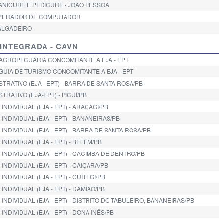
MANICURE E PEDICURE - JOÃO PESSOA
: OPERADOR DE COMPUTADOR
SALGADEIRO
INTEGRADA - CAVN
 AGROPECUÁRIA CONCOMITANTE A EJA - EPT
 GUIA DE TURISMO CONCOMITANTE A EJA - EPT
STRATIVO (EJA - EPT) - BARRA DE SANTA ROSA/PB
TRATIVO (EJA-EPT) - PICUÍ/PB
NDIVIDUAL (EJA - EPT) - ARAÇAGI/PB
INDIVIDUAL (EJA - EPT) - BANANEIRAS/PB
INDIVIDUAL (EJA - EPT) - BARRA DE SANTA ROSA/PB
NDIVIDUAL (EJA - EPT) - BELÉM/PB
INDIVIDUAL (EJA - EPT) - CACIMBA DE DENTRO/PB
NDIVIDUAL (EJA - EPT) - CAIÇARA/PB
NDIVIDUAL (EJA - EPT) - CUITEGI/PB
NDIVIDUAL (EJA - EPT) - DAMIÃO/PB
INDIVIDUAL (EJA - EPT) - DISTRITO DO TABULEIRO, BANANEIRAS/PB
NDIVIDUAL (EJA - EPT) - DONA INÊS/PB