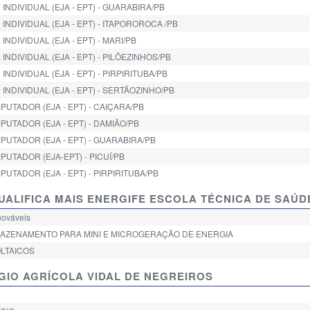
NDIVIDUAL (EJA - EPT) - GUARABIRA/PB
NDIVIDUAL (EJA - EPT) - ITAPOROROCA /PB
NDIVIDUAL (EJA - EPT) - MARI/PB
NDIVIDUAL (EJA - EPT) - PILÕEZINHOS/PB
NDIVIDUAL (EJA - EPT) - PIRPIRITUBA/PB
INDIVIDUAL (EJA - EPT) - SERTÃOZINHO/PB
UTADOR (EJA - EPT) - CAIÇARA/PB
UTADOR (EJA - EPT) - DAMIÃO/PB
PUTADOR (EJA - EPT) - GUARABIRA/PB
UTADOR (EJA-EPT) - PICUÍ/PB
UTADOR (EJA - EPT) - PIRPIRITUBA/PB
 QUALIFICA MAIS ENERGIFE ESCOLA TÉCNICA DE SAÚD
enováveis
ARMAZENAMENTO PARA MINI E MICROGERAÇÃO DE ENERGIA
OLTAICOS
LÉGIO AGRÍCOLA VIDAL DE NEGREIROS