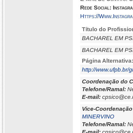
Rede Social: Instagr
Https://www.instagr
Título do Profissio
BACHAREL EM P
BACHAREL EM P
Página Alternativa
http://www.ufpb.br
Coordenação do C
Telefone/Ramal:
Ne
E-mail:
cpsico@ce.
Vice-Coordenação
MINERVINO
Telefone/Ramal:
Ne
E-mail:
cpsico@ce.