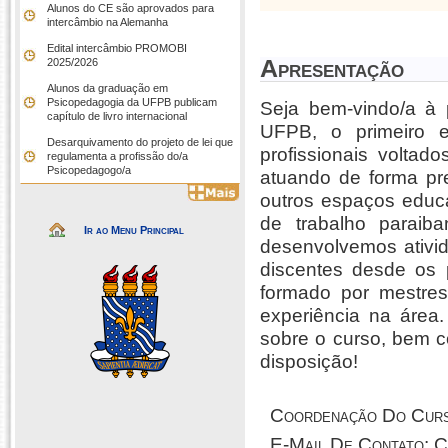
Alunos do CE são aprovados para
intercâmbio na Alemanha
Edital intercâmbio PROMOBI
Apresentação
2025/2026
Alunos da graduação em
Psicopedagogia da UFPB publicam
Seja bem-vindo/a à
capítulo de livro internacional
UFPB, o primeiro e
Desarquivamento do projeto de lei que
profissionais volt
regulamenta a profissão do/a
Psicopedagogo/a
atuando de forma pre
outros espaços educ
de trabalho parai
Ir ao Menu Principal
desenvolvemos ativi
discentes desde os 
formado por mestres
experiência na área
sobre o curso, bem 
disposição!
Coordenação Do Cur
E-Mail De Contato: 