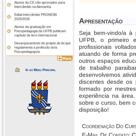
Alunos do CE são aprovados para
intercâmbio na Alemanha
Edital intercâmbio PROMOBI
Apresentação
2025/2026
Alunos da graduação em
Psicopedagogia da UFPB publicam
Seja bem-vindo/a à
capítulo de livro internacional
UFPB, o primeiro e
Desarquivamento do projeto de lei que
profissionais volt
regulamenta a profissão do/a
Psicopedagogo/a
atuando de forma pre
outros espaços educ
de trabalho parai
Ir ao Menu Principal
desenvolvemos ativi
discentes desde os 
formado por mestres
experiência na área
sobre o curso, bem 
disposição!
Coordenação Do Cur
E-Mail De Contato: 