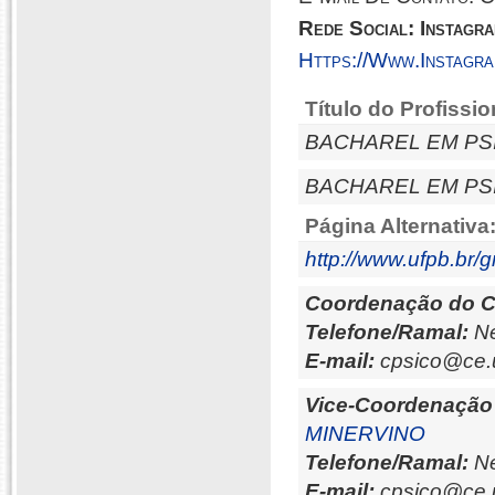
Rede Social: Instagr
Https://www.instagr
Título do Profissio
BACHAREL EM P
BACHAREL EM P
Página Alternativa
http://www.ufpb.br
Coordenação do C
Telefone/Ramal:
Ne
E-mail:
cpsico@ce.
Vice-Coordenação
MINERVINO
Telefone/Ramal:
Ne
E-mail:
cpsico@ce.