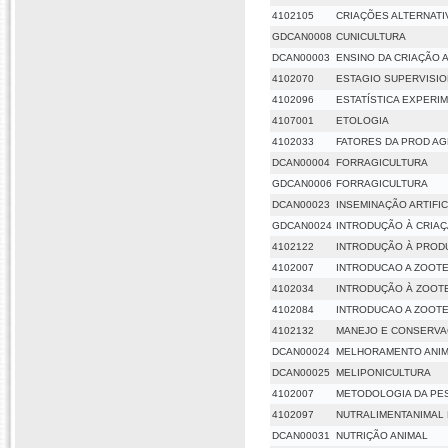
4102105
CRIAÇÕES ALTERNATI
GDCAN0008
CUNICULTURA
DCAN00003
ENSINO DA CRIAÇÃO 
4102070
ESTAGIO SUPERVISIO
4102096
ESTATÍSTICA EXPERI
4107001
ETOLOGIA
4102033
FATORES DA PROD A
DCAN00004
FORRAGICULTURA
GDCAN0006
FORRAGICULTURA
DCAN00023
INSEMINAÇÃO ARTIFI
GDCAN0024
INTRODUÇÃO À CRIAÇ
4102122
INTRODUÇÃO À PROD
4102007
INTRODUCAO A ZOOT
4102034
INTRODUÇÃO À ZOOT
4102084
INTRODUCAO A ZOOT
4102132
MANEJO E CONSERVA
DCAN00024
MELHORAMENTO ANI
DCAN00025
MELIPONICULTURA
4102007
METODOLOGIA DA PES
4102097
NUTRALIMENTANIMAL
DCAN00031
NUTRIÇÃO ANIMAL