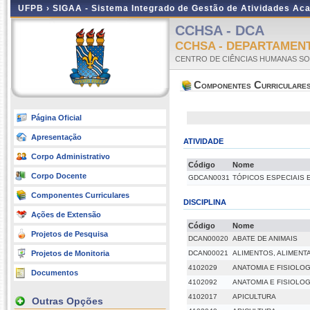
UFPB ›
SIGAA - Sistema Integrado de Gestão de Atividades Ac
CCHSA - DCA
CCHSA - DEPARTAMENT
CENTRO DE CIÊNCIAS HUMANAS SOC
Componentes Curriculare
Página Oficial
Apresentação
ATIVIDADE
Corpo Administrativo
Código
Nome
Corpo Docente
GDCAN0031
TÓPICOS ESPECIAIS 
Componentes Curriculares
DISCIPLINA
Ações de Extensão
Código
Nome
Projetos de Pesquisa
DCAN00020
ABATE DE ANIMAIS
Projetos de Monitoria
DCAN00021
ALIMENTOS, ALIMEN
4102029
ANATOMIA E FISIOLOG
Documentos
4102092
ANATOMIA E FISIOLOG
4102017
APICULTURA
Outras Opções