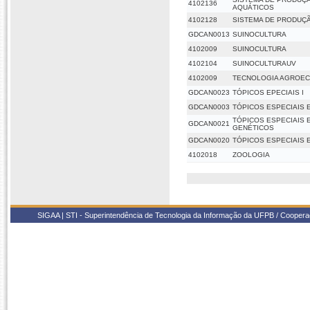
4102136
AQUÁTICOS
4102128
SISTEMA DE PRODUÇ
GDCAN0013
SUINOCULTURA
4102009
SUINOCULTURA
4102104
SUINOCULTURAUV
4102009
TECNOLOGIA AGROEC
GDCAN0023
TÓPICOS EPECIAIS I
GDCAN0003
TÓPICOS ESPECIAIS 
TÓPICOS ESPECIAIS
GDCAN0021
GENÉTICOS
GDCAN0020
TÓPICOS ESPECIAIS 
4102018
ZOOLOGIA
SIGAA | STI - Superintendência de Tecnologia da Informação da UFPB / Coope