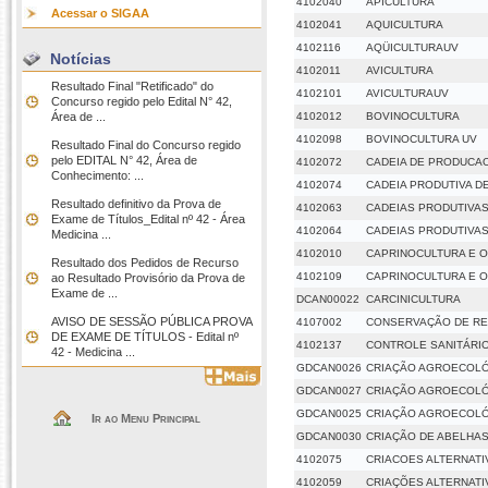
4102040
APICULTURA
Acessar o SIGAA
4102041
AQUICULTURA
4102116
AQÜICULTURAUV
Notícias
4102011
AVICULTURA
Resultado Final "Retificado" do
4102101
AVICULTURAUV
Concurso regido pelo Edital N° 42,
Área de ...
4102012
BOVINOCULTURA
4102098
BOVINOCULTURA UV
Resultado Final do Concurso regido
pelo EDITAL N° 42, Área de
4102072
CADEIA DE PRODUCA
Conhecimento: ...
4102074
CADEIA PRODUTIVA D
Resultado definitivo da Prova de
4102063
CADEIAS PRODUTIVAS
Exame de Títulos_Edital nº 42 - Área
4102064
CADEIAS PRODUTIVAS 
Medicina ...
4102010
CAPRINOCULTURA E 
Resultado dos Pedidos de Recurso
4102109
CAPRINOCULTURA E 
ao Resultado Provisório da Prova de
Exame de ...
DCAN00022
CARCINICULTURA
AVISO DE SESSÃO PÚBLICA PROVA
4107002
CONSERVAÇÃO DE R
DE EXAME DE TÍTULOS - Edital nº
4102137
CONTROLE SANITÁRI
42 - Medicina ...
GDCAN0026
CRIAÇÃO AGROECOLÓ
GDCAN0027
CRIAÇÃO AGROECOLÓ
GDCAN0025
CRIAÇÃO AGROECOLÓ
Ir ao Menu Principal
GDCAN0030
CRIAÇÃO DE ABELHA
4102075
CRIACOES ALTERNATI
4102059
CRIAÇÕES ALTERNATI