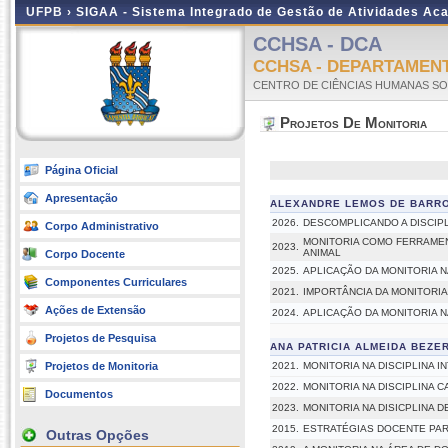
UFPB ›
SIGAA - Sistema Integrado de Gestão de Atividades Ac
CCHSA - DCA
CCHSA - DEPARTAMENT
CENTRO DE CIÊNCIAS HUMANAS SOC
Projetos De Monitoria
Página Oficial
Apresentação
ALEXANDRE LEMOS DE BARRO
2026.
DESCOMPLICANDO A DISCIPL
Corpo Administrativo
MONITORIA COMO FERRAMENT
2023.
ANIMAL
Corpo Docente
2025.
APLICAÇÃO DA MONITORIA N
Componentes Curriculares
2021.
IMPORTÂNCIA DA MONITORIA
Ações de Extensão
2024.
APLICAÇÃO DA MONITORIA N
Projetos de Pesquisa
ANA PATRICIA ALMEIDA BEZE
Projetos de Monitoria
2021.
MONITORIA NA DISCIPLINA 
2022.
MONITORIA NA DISCIPLINA 
Documentos
2023.
MONITORIA NA DISICPLINA 
2015.
ESTRATÉGIAS DOCENTE PAR
Outras Opções