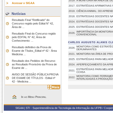
2019.
A MONITORIA NA ÁREA DE D
Acessar o SIGAA
2017.
ESTRATÉGIAS AFIRMATIVAS 
2019.
CIÊNCIA ANIMAL: DO APREN
Notícias
2018.
ESTRATEGIAS DOCENTES NA
Resultado Final "Retificado" do
2024.
ESTRATÉGIAS DOCENTES NA
Concurso regido pelo Edital N° 42,
Área de ...
2025.
ESTRATÉGIAS DOCENTES NA
IMPORTÂNCIA DA MONITORI
2026.
Resultado Final do Concurso regido
CONVENCIONAL
pelo EDITAL N° 42, Área de
Conhecimento: ...
CARLOS AUGUSTO ALANIS C
MONITORIA COMO ESTRATÉG
Resultado definitivo da Prova de
2026.
DERUMINANTES
Exame de Títulos_Edital nº 42 - Área
2021.
MONITORIA NA ÁREA DE PR
Medicina ...
2025.
ESTRATÉGIAS PARA MELHOR
Resultado dos Pedidos de Recurso
ao Resultado Provisório da Prova de
2024.
APERFEIÇOAMENTO DA APRE
Exame de ...
ESTRATÉGIAS PARA MELHOR
2021.
CCHSA
AVISO DE SESSÃO PÚBLICA PROVA
MONITORIA COMO FERRAMEN
2022.
DE EXAME DE TÍTULOS - Edital nº
INTERLIGADAS A PRODUÇÃO
42 - Medicina ...
Ir ao Menu Principal
SIGAA | STI - Superintendência de Tecnologia da Informação da UFPB / Coope