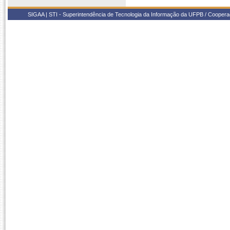
SIGAA | STI - Superintendência de Tecnologia da Informação da UFPB / Coope