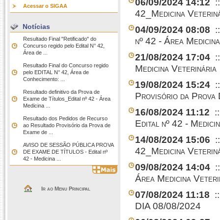
06/09/2024 14:12
:
Acessar o SIGAA
42_Medicina Veteriná
Notícias
04/09/2024 08:08
:
Resultado Final "Retificado" do
nº 42 - Área Medicin
Concurso regido pelo Edital N° 42,
Área de ...
21/08/2024 17:04
:
Resultado Final do Concurso regido
Medicina Veterinária
pelo EDITAL N° 42, Área de
Conhecimento: ...
19/08/2024 15:24
:
Resultado definitivo da Prova de
Provisório da Prova 
Exame de Títulos_Edital nº 42 - Área
Medicina ...
16/08/2024 11:12
:
Resultado dos Pedidos de Recurso
Edital nº 42 - Medici
ao Resultado Provisório da Prova de
Exame de ...
14/08/2024 15:06
:
AVISO DE SESSÃO PÚBLICA PROVA
42_Medicina Veteriná
DE EXAME DE TÍTULOS - Edital nº
42 - Medicina ...
09/08/2024 14:04
:
Área Medicina Veteri
Ir ao Menu Principal
07/08/2024 11:18
:
DIA 08/08/2024