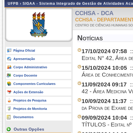
UFPB ›
SIGAA - Sistema Integrado de Gestão de Atividades Ac
CCHSA - DCA
CCHSA - DEPARTAMENT
CENTRO DE CIÊNCIAS HUMANAS SOC
Notícias
17/10/2024 07:58
:
Página Oficial
Edital N° 42, Área
Apresentação
15/10/2024 10:05
:
Corpo Administrativo
Área de Conhecime
Corpo Docente
11/09/2024 09:17
:
Componentes Curriculares
42 - Área Medicina V
Ações de Extensão
10/09/2024 11:37
:
Projetos de Pesquisa
da Prova de Exame de
Projetos de Monitoria
09/09/2024 10:04
:
Documentos
TÍTULOS - Edital nº 
Outras Opções