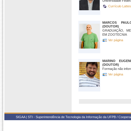
Universidade Federal
Currículo Latte
MARCOS PAUL
(DOUTOR)
GRADUAÇÃO, M
EM ZOOTECNIA
Ver página
MARINO EUGEN
(DOUTOR)
Formação não infor
Ver página
SIGAA | STI - Superintendência de Tecnologia da Informação da UFPB / Coope