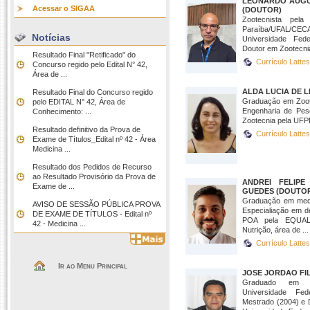
LEONARDO AUGU
Acessar o SIGAA
(DOUTOR)
Zootecnista pela
Paraíba/UFAL/CECA
Notícias
Universidade Fed
Doutor em Zootecnia
Resultado Final "Retificado" do
Currículo Latte
Concurso regido pelo Edital N° 42,
Área de ...
ALDA LUCIA DE 
Resultado Final do Concurso regido
Graduação em Zoot
pelo EDITAL N° 42, Área de
Engenharia de Pe
Conhecimento: ...
Zootecnia pela UFP
Resultado definitivo da Prova de
Currículo Latte
Exame de Títulos_Edital nº 42 - Área
Medicina ...
Resultado dos Pedidos de Recurso
ao Resultado Provisório da Prova de
ANDREI FELIP
Exame de ...
GUEDES (DOUTO
Graduação em medi
AVISO DE SESSÃO PÚBLICA PROVA
Especialiação em d
DE EXAME DE TÍTULOS - Edital nº
POA pela EQUAL
42 - Medicina ...
Nutrição, área de ...
Currículo Latte
Ir ao Menu Principal
JOSE JORDAO FI
Graduado em C
Universidade Fe
Mestrado (2004) e 