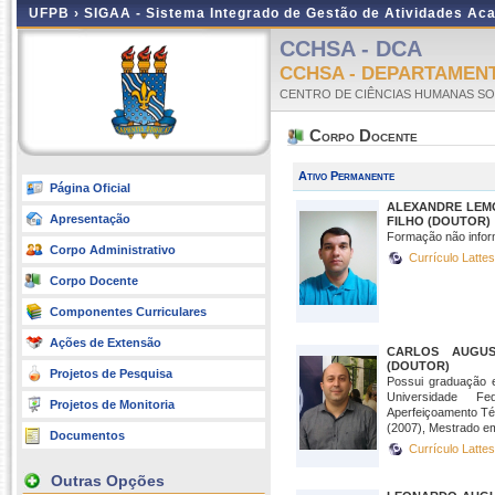
UFPB ›
SIGAA - Sistema Integrado de Gestão de Atividades Ac
CCHSA - DCA
CCHSA - DEPARTAMENT
CENTRO DE CIÊNCIAS HUMANAS SOC
Corpo Docente
Ativo Permanente
Página Oficial
ALEXANDRE LEM
Apresentação
FILHO (DOUTOR)
Formação não infor
Corpo Administrativo
Currículo Latte
Corpo Docente
Componentes Curriculares
Ações de Extensão
CARLOS AUGUS
(DOUTOR)
Projetos de Pesquisa
Possui graduação e
Universidade Fe
Projetos de Monitoria
Aperfeiçoamento Té
(2007), Mestrado em
Documentos
Currículo Latte
Outras Opções